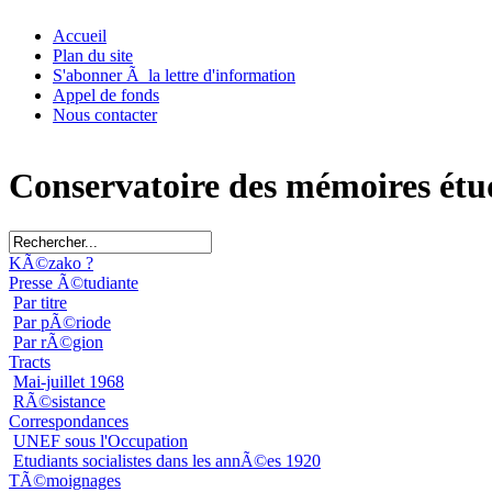
Accueil
Plan du site
S'abonner Ã la lettre d'information
Appel de fonds
Nous contacter
Conservatoire des mémoires étu
KÃ©zako ?
Presse Ã©tudiante
Par titre
Par pÃ©riode
Par rÃ©gion
Tracts
Mai-juillet 1968
RÃ©sistance
Correspondances
UNEF sous l'Occupation
Etudiants socialistes dans les annÃ©es 1920
TÃ©moignages