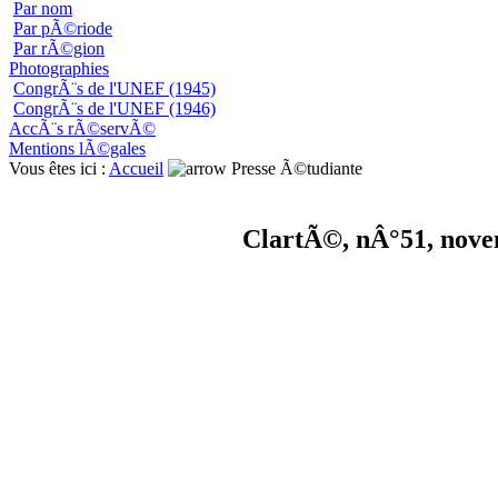
Par nom
Par pÃ©riode
Par rÃ©gion
Photographies
CongrÃ¨s de l'UNEF (1945)
CongrÃ¨s de l'UNEF (1946)
AccÃ¨s rÃ©servÃ©
Mentions lÃ©gales
Vous êtes ici :
Accueil
Presse Ã©tudiante
ClartÃ©, nÂ°51, nov