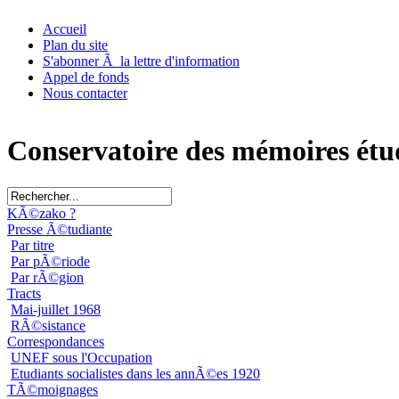
Accueil
Plan du site
S'abonner Ã la lettre d'information
Appel de fonds
Nous contacter
Conservatoire des mémoires étu
KÃ©zako ?
Presse Ã©tudiante
Par titre
Par pÃ©riode
Par rÃ©gion
Tracts
Mai-juillet 1968
RÃ©sistance
Correspondances
UNEF sous l'Occupation
Etudiants socialistes dans les annÃ©es 1920
TÃ©moignages