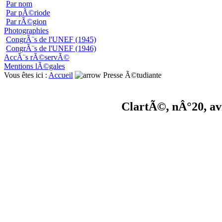
Par nom
Par pÃ©riode
Par rÃ©gion
Photographies
CongrÃ¨s de l'UNEF (1945)
CongrÃ¨s de l'UNEF (1946)
AccÃ¨s rÃ©servÃ©
Mentions lÃ©gales
Vous êtes ici :
Accueil
Presse Ã©tudiante
ClartÃ©, nÂ°20, a