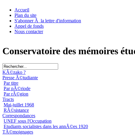
Accueil
Plan du site
S'abonner Ã la lettre d'information
Appel de fonds
Nous contacter
Conservatoire des mémoires étu
KÃ©zako ?
Presse Ã©tudiante
Par titre
Par pÃ©riode
Par rÃ©gion
Tracts
Mai-juillet 1968
RÃ©sistance
Correspondances
UNEF sous l'Occupation
Etudiants socialistes dans les annÃ©es 1920
TÃ©moignages