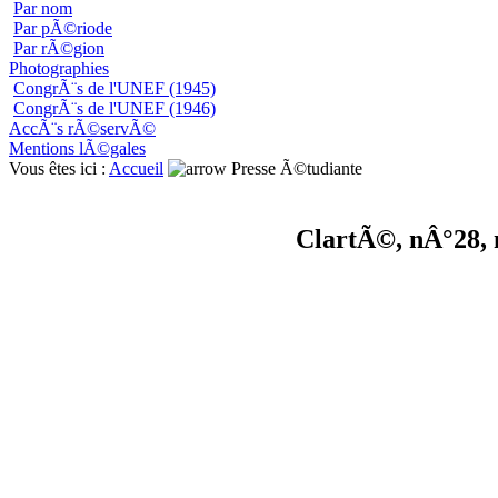
Par nom
Par pÃ©riode
Par rÃ©gion
Photographies
CongrÃ¨s de l'UNEF (1945)
CongrÃ¨s de l'UNEF (1946)
AccÃ¨s rÃ©servÃ©
Mentions lÃ©gales
Vous êtes ici :
Accueil
Presse Ã©tudiante
ClartÃ©, nÂ°28, 