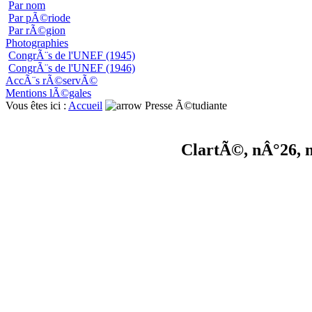
Par nom
Par pÃ©riode
Par rÃ©gion
Photographies
CongrÃ¨s de l'UNEF (1945)
CongrÃ¨s de l'UNEF (1946)
AccÃ¨s rÃ©servÃ©
Mentions lÃ©gales
Vous êtes ici :
Accueil
Presse Ã©tudiante
ClartÃ©, nÂ°26, 