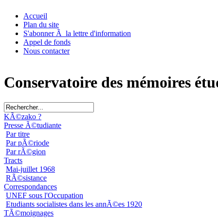
Accueil
Plan du site
S'abonner Ã la lettre d'information
Appel de fonds
Nous contacter
Conservatoire des mémoires étu
KÃ©zako ?
Presse Ã©tudiante
Par titre
Par pÃ©riode
Par rÃ©gion
Tracts
Mai-juillet 1968
RÃ©sistance
Correspondances
UNEF sous l'Occupation
Etudiants socialistes dans les annÃ©es 1920
TÃ©moignages