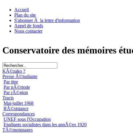
Accueil
Plan du site
S'abonner Ã la lettre d'information
Appel de fonds
Nous contacter
Conservatoire des mémoires étu
KÃ©zako ?
Presse Ã©tudiante
Par titre
Par pÃ©riode
Par rÃ©gion
Tracts
Mai-juillet 1968
RÃ©sistance
Correspondances
UNEF sous l'Occupation
Etudiants socialistes dans les annÃ©es 1920
TÃ©moignages