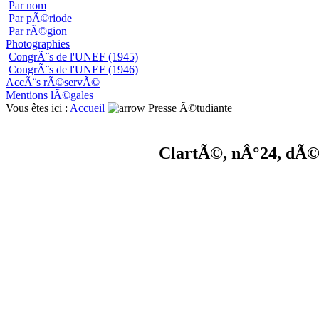
Par nom
Par pÃ©riode
Par rÃ©gion
Photographies
CongrÃ¨s de l'UNEF (1945)
CongrÃ¨s de l'UNEF (1946)
AccÃ¨s rÃ©servÃ©
Mentions lÃ©gales
Vous êtes ici :
Accueil
Presse Ã©tudiante
ClartÃ©, nÂ°24, dÃ©