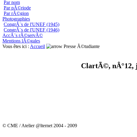
Par nom
Par pÃ©riode
Par rÃ©gion
Photographies
CongrÃ¨s de l'UNEF (1945)
CongrÃ¨s de l'UNEF (1946)
AccÃ¨s rÃ©servÃ©
Mentions lÃ©gales
Vous êtes ici :
Accueil
Presse Ã©tudiante
ClartÃ©, nÂ°12, 
© CME / Atelier @lternet 2004 - 2009