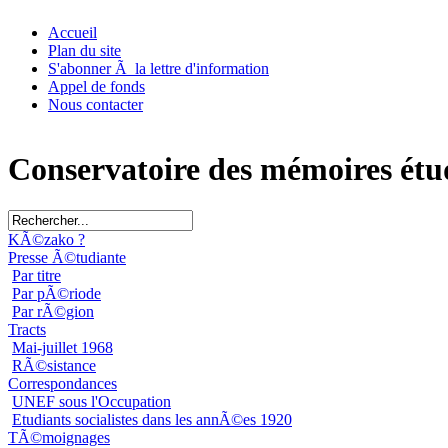
Accueil
Plan du site
S'abonner Ã la lettre d'information
Appel de fonds
Nous contacter
Conservatoire des mémoires étu
KÃ©zako ?
Presse Ã©tudiante
Par titre
Par pÃ©riode
Par rÃ©gion
Tracts
Mai-juillet 1968
RÃ©sistance
Correspondances
UNEF sous l'Occupation
Etudiants socialistes dans les annÃ©es 1920
TÃ©moignages