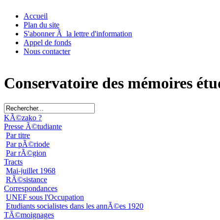
Accueil
Plan du site
S'abonner Ã la lettre d'information
Appel de fonds
Nous contacter
Conservatoire des mémoires étu
KÃ©zako ?
Presse Ã©tudiante
Par titre
Par pÃ©riode
Par rÃ©gion
Tracts
Mai-juillet 1968
RÃ©sistance
Correspondances
UNEF sous l'Occupation
Etudiants socialistes dans les annÃ©es 1920
TÃ©moignages