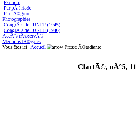
Par nom
Par pÃ©riode
Par rÃ©gion
Photographies
CongrÃ¨s de l'UNEF (1945)
CongrÃ¨s de l'UNEF (1946)
AccÃ¨s rÃ©servÃ©
Mentions lÃ©gales
Vous êtes ici :
Accueil
Presse Ã©tudiante
ClartÃ©, nÂ°5, 11