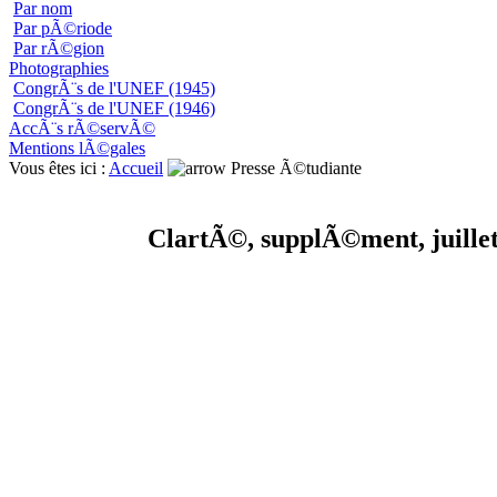
Par nom
Par pÃ©riode
Par rÃ©gion
Photographies
CongrÃ¨s de l'UNEF (1945)
CongrÃ¨s de l'UNEF (1946)
AccÃ¨s rÃ©servÃ©
Mentions lÃ©gales
Vous êtes ici :
Accueil
Presse Ã©tudiante
ClartÃ©, supplÃ©ment, juille