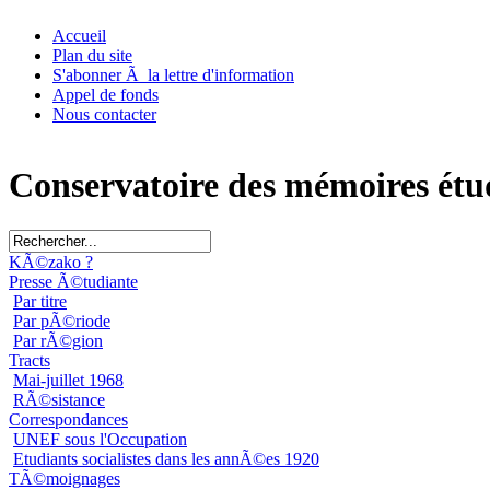
Accueil
Plan du site
S'abonner Ã la lettre d'information
Appel de fonds
Nous contacter
Conservatoire des mémoires étu
KÃ©zako ?
Presse Ã©tudiante
Par titre
Par pÃ©riode
Par rÃ©gion
Tracts
Mai-juillet 1968
RÃ©sistance
Correspondances
UNEF sous l'Occupation
Etudiants socialistes dans les annÃ©es 1920
TÃ©moignages