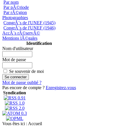
Par nom
Par pÃ©riode
Par rÃ©gion
Photographies
CongrÃ¨s de l'UNEF (1945)
CongrÃ¨s de l'UNEF (1946)
AccÃ¨s rÃ©servÃ©
Mentions lÃ©gales
Identification
Nom d'utilisateur
Mot de passe
Se souvenir de moi
Mot de passe oublié ?
Pas encore de compte ?
Enregistrez-vous
Syndication
Vous êtes ici :
Accueil