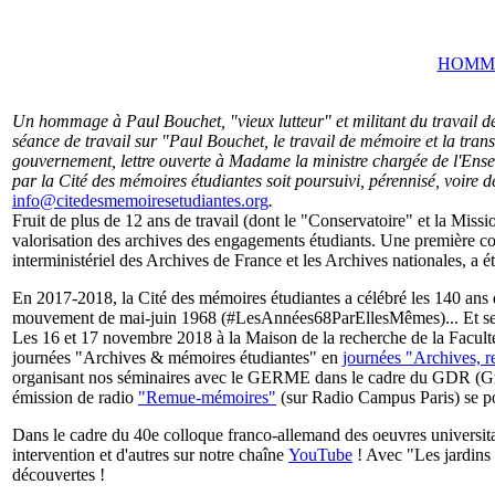
HOMMA
Un hommage à Paul Bouchet, "vieux lutteur" et militant du travail de
séance de travail sur "Paul Bouchet, le travail de mémoire et la tran
gouvernement, lettre ouverte à Madame la ministre chargée de l'Enseig
par la Cité des mémoires étudiantes soit poursuivi, pérennisé, voire 
info@citedesmemoiresetudiantes.org
.
Fruit de plus de 12 ans de travail (dont le "Conservatoire" et la Mi
valorisation des archives des engagements étudiants. Une première conv
interministériel des Archives de France et les Archives nationales, a 
En 2017-2018, la Cité des mémoires étudiantes a célébré les 140 ans 
mouvement de mai-juin 1968 (#LesAnnées68ParEllesMêmes)... Et ses 
Les 16 et 17 novembre 2018 à la Maison de la recherche de la Faculté
journées "Archives & mémoires étudiantes" en
journées "Archives, r
organisant nos séminaires avec le GERME dans le cadre du GDR (Gro
émission de radio
"Remue-mémoires"
(sur Radio Campus Paris) se po
Dans le cadre du 40e colloque franco-allemand des oeuvres universita
intervention et d'autres sur notre chaîne
YouTube
! Avec "Les jardins
découvertes !