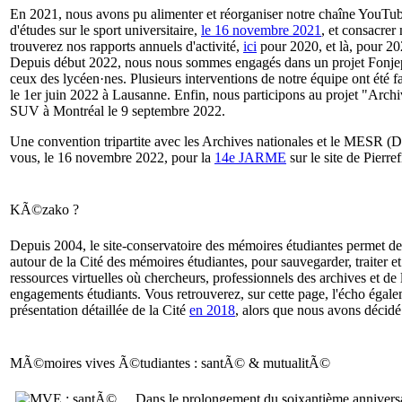
En 2021, nous avons pu alimenter et réorganiser notre chaîne YouTube
d'études sur le sport universitaire,
le 16 novembre 2021
, et consacrer
trouverez nos rapports annuels d'activité,
ici
pour 2020, et là, pour 20
Depuis début 2022, nous nous sommes engagés dans un projet Fonjep-R
ceux des lycéen·nes. Plusieurs interventions de notre équipe ont été fa
le 1er juin 2022 à Lausanne. Enfin, nous participons au projet "Arch
SUV à Montréal le 9 septembre 2022.
Une convention tripartite avec les Archives nationales et le MESR (DG
vous, le 16 novembre 2022, pour la
14e JARME
sur le site de Pierre
KÃ©zako ?
Depuis 2004, le site-conservatoire des mémoires étudiantes permet d
autour de la Cité des mémoires étudiantes, pour sauvegarder, traiter et
ressources virtuelles où chercheurs, professionnels des archives et d
engagements étudiants. Vous retrouverez, sur cette page, l'écho égale
présentation détaillée de la Cité
en 2018
, alors que nous avons décidé
MÃ©moires vives Ã©tudiantes : santÃ© & mutualitÃ©
Dans le prolongement du soixantième anniversa