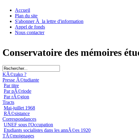
Accueil
Plan du site
S'abonner Ã la lettre d'information
Appel de fonds
Nous contacter
Conservatoire des mémoires étu
KÃ©zako ?
Presse Ã©tudiante
Par titre
Par pÃ©riode
Par rÃ©gion
Tracts
Mai-juillet 1968
RÃ©sistance
Correspondances
UNEF sous l'Occupation
Etudiants socialistes dans les annÃ©es 1920
TÃ©moignages