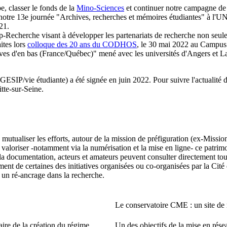
, classer le fonds de la
Mino-Sciences
et continuer notre campagne de 
 notre 13e journée "Archives, recherches et mémoires étudiantes" à l'U
21.
echerche visant à développer les partenariats de recherche non seulem
ites lors
colloque des 20 ans du CODHOS
, le 30 mai 2022 au Campus C
ives d'en bas (France/Québec)" mené avec les universités d'Angers et L
ESIP/vie étudiante) a été signée en juin 2022. Pour suivre l'actualité 
fitte-sur-Seine.
e mutualiser les efforts, autour de la mission de préfiguration (ex-Mi
 valoriser -notamment via la numérisation et la mise en ligne- ce patrimo
e la documentation, acteurs et amateurs peuvent consulter directement t
ment de certaines des initiatives organisées ou co-organisées par la Ci
 un ré-ancrage dans la recherche.
Le conservatoire CME : un site de 
ire de la création du régime
Un des objectifs de la mise en rés