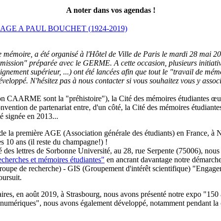
A noter dans vos agendas !
GE A PAUL BOUCHET (1924-2019)
 mémoire, a été organisé à l'Hôtel de Ville de Paris le mardi 28 mai 20
smission" préparée avec le GERME. A cette occasion, plusieurs initiati
nement supérieur, ...) ont été lancées afin que tout le "travail de mém
développé. N'hésitez pas à nous contacter si vous souhaitez vous y assoc
ssion CAARME sont la "préhistoire"), la Cité des mémoires étudiantes œu
ention de partenariat entre, d'un côté, la Cité des mémoires étudiantes e
été signée en 2013
...
de la première AGE (Association générale des étudiants) en France, à 
10 ans (il reste du champagne!) !
 des lettres de Sorbonne Université, au 28, rue Serpente (75006), nou
echerches et mémoires étudiantes"
en ancrant davantage notre démarche 
upe de recherche) - GIS (Groupement d'intérêt scientifique) "Engagem
ursuit.
ires, en août 2019, à Strasbourg, nous avons présenté notre expo "150 a
 numériques", nous avons également développé, notamment pendant la cr