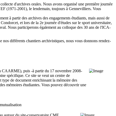
collecte d'archives orales. Nous avons organisé une première journée
NEF (1971-2001), le lendemain, toujours à Gennevilliers. Vous
ent à partir des archives des engagements étudiants, mais aussi de
ondorcet, et lors de la 2e journée d'études sur le sport universitaire,
aval. Nous participerons également au colloque des 30 ans de l'ICA-
de nos différents chantiers archivistiques, nous vous donnons rendez-
ssion CAARME), puis -à partir du 17 novembre 2008-
ine spécifique. Ce site se veut un centre de
out type de document enrichissant la mémoire des
té des mémoires étudiantes. Vous pouvez découvrir une
mutualisation
eau autour du site-conservatoire CME