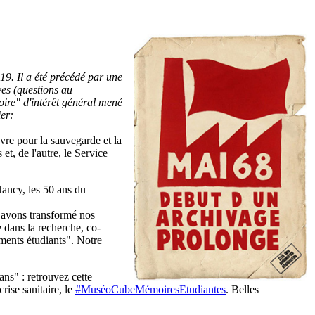
19. Il a été précédé par une
ves (questions au
oire" d'intérêt général mené
ier:
vre pour la sauvegarde et la
t, de l'autre, le Service
Nancy, les 50 ans du
s avons transformé nos
dans la recherche, co-
ents étudiants". Notre
ns" : retrouvez cette
ise sanitaire, le
#MuséoCubeMémoiresEtudiantes
. Belles